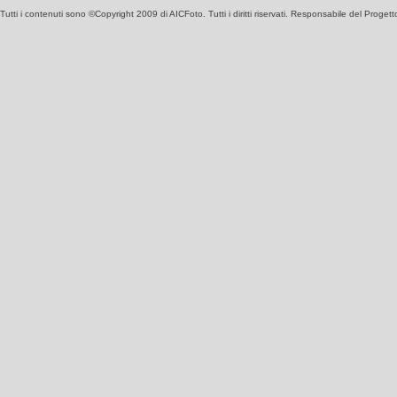
Tutti i contenuti sono ©Copyright 2009 di AICFoto. Tutti i diritti riservati. Responsabile del Proget