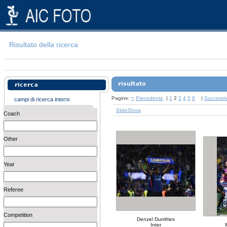
Risultato della ricerca
Pagine:
<
Precedente
|
1
2
3
4
5
6
|
Successi
campi di ricerca interni
SlideShow
Coach
Other
Year
Referee
Competition
Denzel Dumfries
Inter