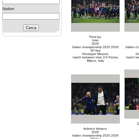
Stadium
Final joy
Inter
2026
Italian championship 2025 2026
Italian 
35°day
Giuseppe Meazza
G
match between Inter 2-0 Parma
match be
Milano, Italy
D
federico dimarco
2026
Italian championship 2025 2026
35°day