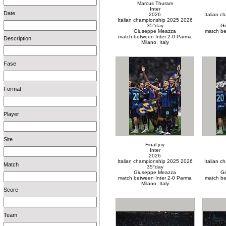
Marcus Thuram
Inter
Date
2026
Italian 
Italian championship 2025 2026
35°day
G
Giuseppe Meazza
match be
match between Inter 2-0 Parma
Description
Milano, Italy
Fase
Format
Player
Site
Final joy
Inter
2026
Italian championship 2025 2026
Italian 
Match
35°day
Giuseppe Meazza
G
match between Inter 2-0 Parma
match be
Milano, Italy
Score
Team