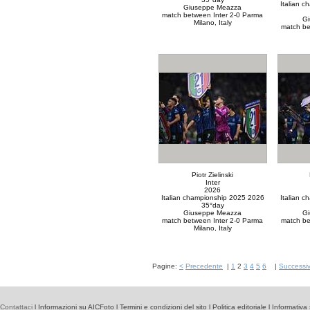
Italian 
Giuseppe Meazza
match between Inter 2-0 Parma
G
Milano, Italy
match be
Piotr Zielinski
Inter
2026
Italian championship 2025 2026
Italian 
35°day
Giuseppe Meazza
G
match between Inter 2-0 Parma
match be
Milano, Italy
Pagine:
<
Precedente
|
1
2
3
4
5
6
|
Successi
Contattaci
l
Informazioni su AICFoto
l
Termini e condizioni del sito
l
Politica editoriale
l
Informativa 