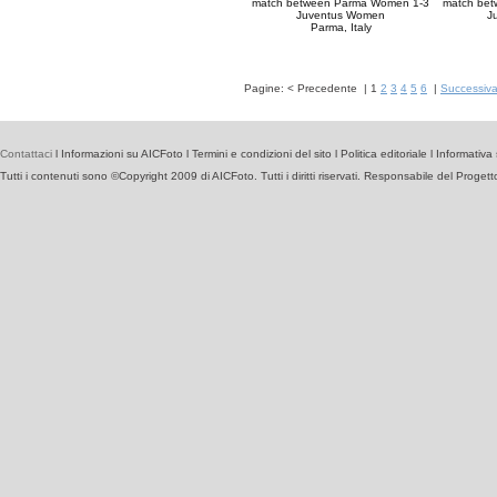
match between Parma Women 1-3
match be
Juventus Women
J
Parma, Italy
Pagine:
<
Precedente
|
1
2
3
4
5
6
|
Successiv
Contattaci
l
Informazioni su AICFoto
l
Termini e condizioni del sito
l
Politica editoriale
l
Informativa 
Tutti i contenuti sono ©Copyright 2009 di AICFoto. Tutti i diritti riservati. Responsabile del Proget