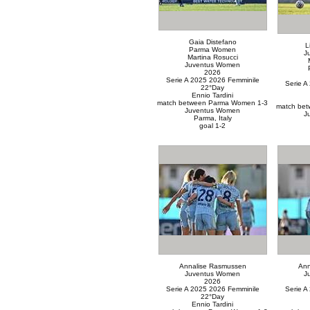
Gaia Distefano
L
Parma Women
J
Martina Rosucci
Juventus Women
2026
Serie A 2025 2026 Femminile
Serie A
22°Day
Ennio Tardini
match between Parma Women 1-3
match be
Juventus Women
J
Parma, Italy
goal 1-2
Annalise Rasmussen
Ann
Juventus Women
J
2026
Serie A 2025 2026 Femminile
Serie A
22°Day
Ennio Tardini