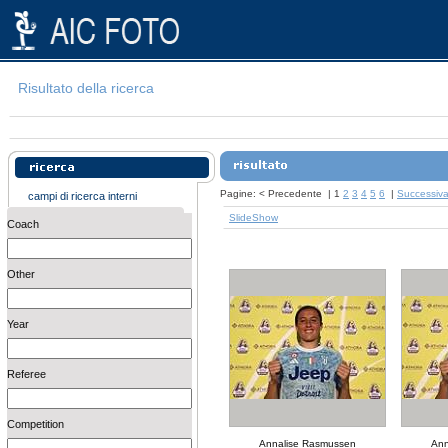
Risultato della ricerca
Pagine:
<
Precedente
|
1
2
3
4
5
6
|
Successiv
campi di ricerca interni
SlideShow
Coach
Other
Year
Referee
Competition
Annalise Rasmussen
Ann