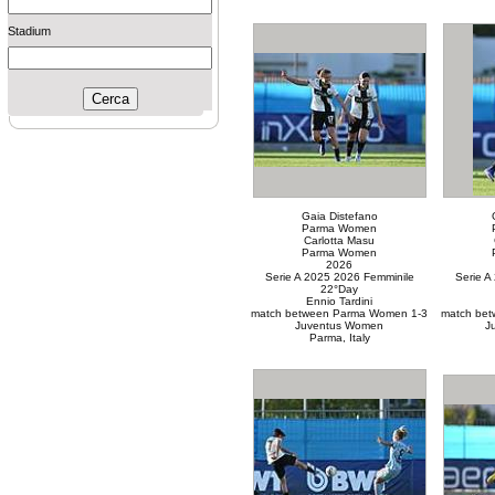
Stadium
Gaia Distefano
Parma Women
Carlotta Masu
Parma Women
2026
Serie A 2025 2026 Femminile
Serie A
22°Day
Ennio Tardini
match between Parma Women 1-3
match be
Juventus Women
J
Parma, Italy