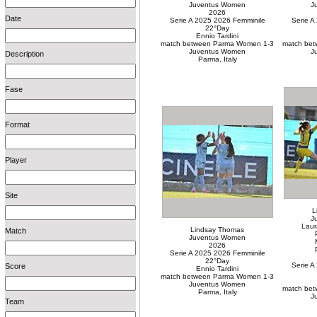
Juventus Women
J
2026
Date
Serie A 2025 2026 Femminile
Serie A
22°Day
Ennio Tardini
match between Parma Women 1-3
match be
Juventus Women
J
Description
Parma, Italy
Fase
Format
Player
Site
L
J
Laur
Lindsay Thomas
Match
Juventus Women
2026
Serie A 2025 2026 Femminile
22°Day
Serie A
Score
Ennio Tardini
match between Parma Women 1-3
Juventus Women
match be
Parma, Italy
J
Team