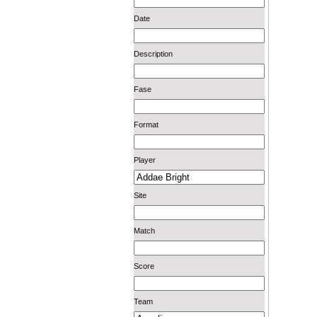
Date
Description
Fase
Format
Player
Site
Match
Score
Team