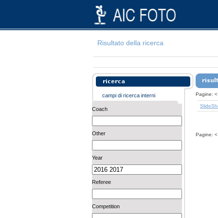
Risultato della ricerca
Pagine:
<
campi di ricerca interni
SlideS
Coach
Other
Pagine:
<
Year
Referee
Competition