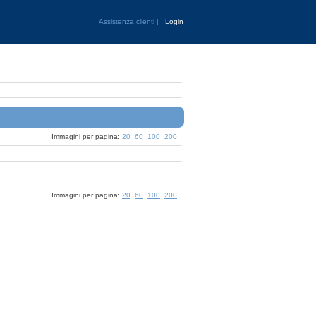
Assistenza clienti
|
Login
Immagini per pagina:
20
60
100
200
Immagini per pagina:
20
60
100
200