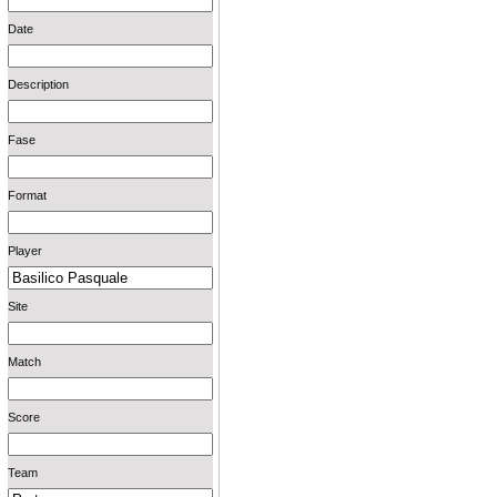
Date
Description
Fase
Format
Player
Site
Match
Score
Team