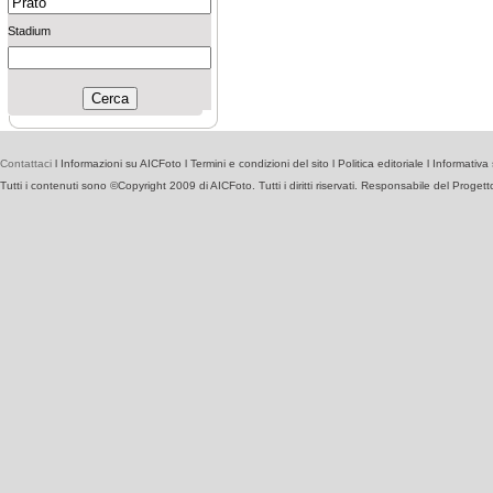
Stadium
Contattaci
l
Informazioni su AICFoto
l
Termini e condizioni del sito
l
Politica editoriale
l
Informativa 
Tutti i contenuti sono ©Copyright 2009 di AICFoto. Tutti i diritti riservati. Responsabile del Proget