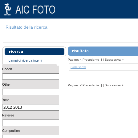
Risultato della ricerca
Pagine:
<
Precedente
| |
Successiva
>
campi di ricerca interni
SlideShow
Coach
Other
Pagine:
<
Precedente
| |
Successiva
>
Year
Referee
Competition