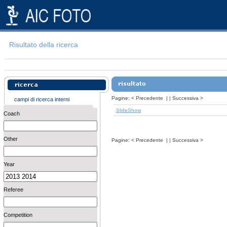
Risultato della ricerca
Pagine:
<
Precedente
| |
Successiva
>
campi di ricerca interni
SlideShow
Coach
Other
Pagine:
<
Precedente
| |
Successiva
>
Year
Referee
Competition