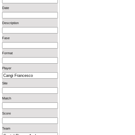
Date
Description
Fase
Format
Player
Site
Match
Score
Team