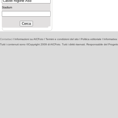
Stadium
Contattaci
l
Informazioni su AICFoto
l
Termini e condizioni del sito
l
Politica editoriale
l
Informativa 
Tutti i contenuti sono ©Copyright 2009 di AICFoto. Tutti i diritti riservati. Responsabile del Proget