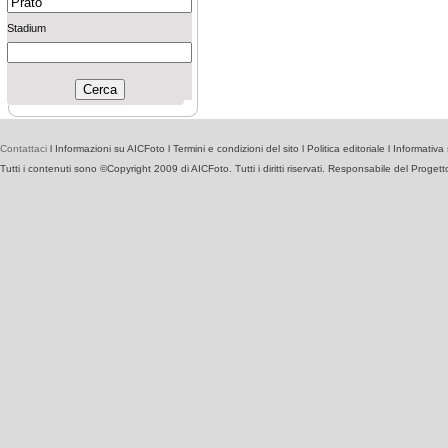
Stadium
Contattaci
l
Informazioni su AICFoto
l
Termini e condizioni del sito
l
Politica editoriale
l
Informativa 
Tutti i contenuti sono ©Copyright 2009 di AICFoto. Tutti i diritti riservati. Responsabile del Proget