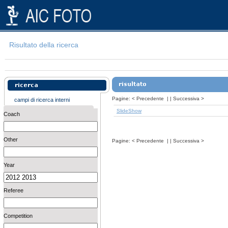
Risultato della ricerca
Pagine:
<
Precedente
| |
Successiva
>
campi di ricerca interni
SlideShow
Coach
Other
Pagine:
<
Precedente
| |
Successiva
>
Year
Referee
Competition