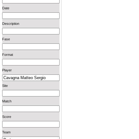
Date
Description
Fase
Format
Player
Site
Match
Score
Team