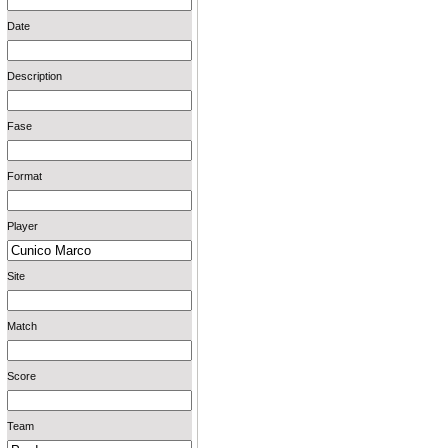
Date
Description
Fase
Format
Player
Site
Match
Score
Team