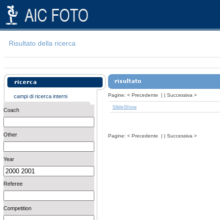
Risultato della ricerca
Pagine:
<
Precedente
| |
Successiva
>
campi di ricerca interni
SlideShow
Coach
Other
Pagine:
<
Precedente
| |
Successiva
>
Year
Referee
Competition