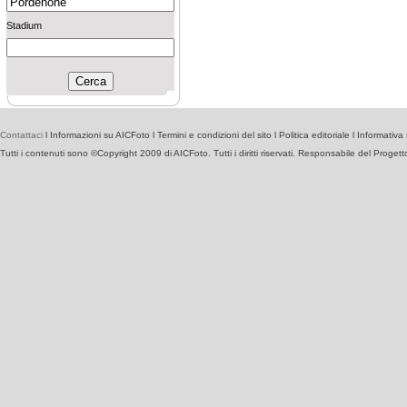
Stadium
Contattaci
l
Informazioni su AICFoto
l
Termini e condizioni del sito
l
Politica editoriale
l
Informativa 
Tutti i contenuti sono ©Copyright 2009 di AICFoto. Tutti i diritti riservati. Responsabile del Proget