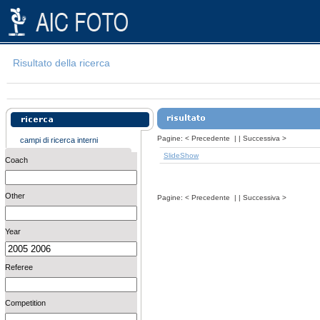
Risultato della ricerca
Pagine:
<
Precedente
| |
Successiva
>
campi di ricerca interni
SlideShow
Coach
Other
Pagine:
<
Precedente
| |
Successiva
>
Year
Referee
Competition