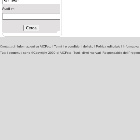
Stadium
Contattaci
l
Informazioni su AICFoto
l
Termini e condizioni del sito
l
Politica editoriale
l
Informativa 
Tutti i contenuti sono ©Copyright 2009 di AICFoto. Tutti i diritti riservati. Responsabile del Proget