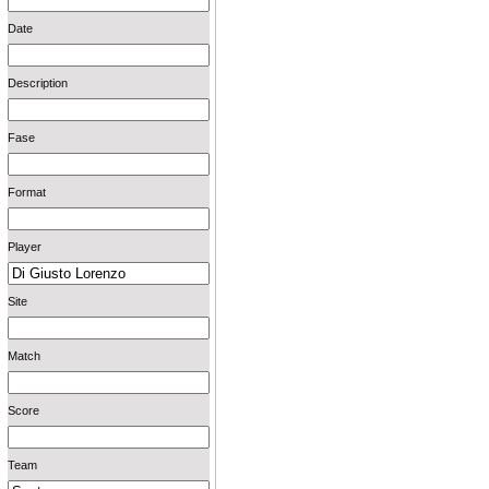
Date
Description
Fase
Format
Player
Site
Match
Score
Team