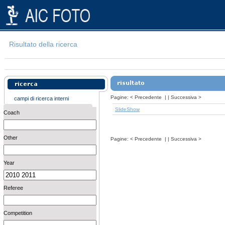
Risultato della ricerca
Pagine:
<
Precedente
| |
Successiva
>
campi di ricerca interni
SlideShow
Coach
Other
Pagine:
<
Precedente
| |
Successiva
>
Year
Referee
Competition