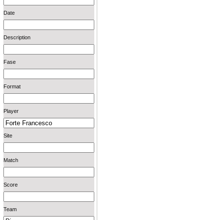
Date
Description
Fase
Format
Player
Site
Match
Score
Team