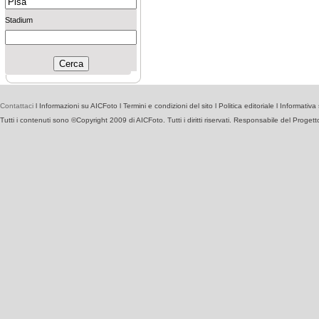
Stadium
Contattaci
l
Informazioni su AICFoto
l
Termini e condizioni del sito
l
Politica editoriale
l
Informativa 
Tutti i contenuti sono ©Copyright 2009 di AICFoto. Tutti i diritti riservati. Responsabile del Proget