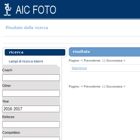
Risultato della ricerca
Pagine:
<
Precedente
| |
Successiva
>
campi di ricerca interni
SlideShow
Coach
Other
Pagine:
<
Precedente
| |
Successiva
>
Year
Referee
Competition