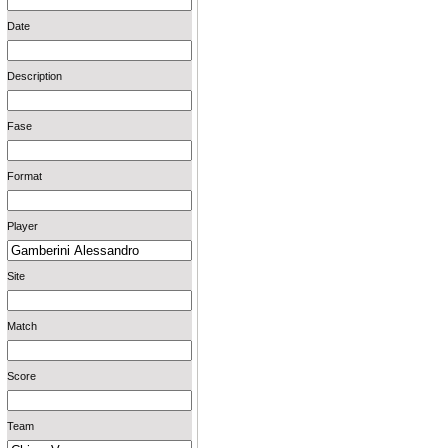
Date
Description
Fase
Format
Player
Site
Match
Score
Team