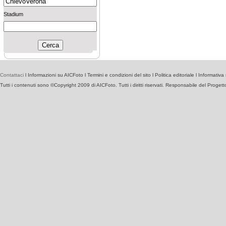
Stadium
Contattaci
l
Informazioni su AICFoto
l
Termini e condizioni del sito
l
Politica editoriale
l
Informativa 
Tutti i contenuti sono ©Copyright 2009 di AICFoto. Tutti i diritti riservati. Responsabile del Proget