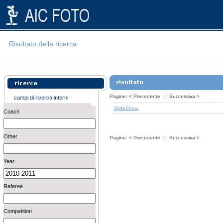
Risultato della ricerca
Pagine:
<
Precedente
| |
Successiva
>
campi di ricerca interni
SlideShow
Coach
Other
Pagine:
<
Precedente
| |
Successiva
>
Year
Referee
Competition