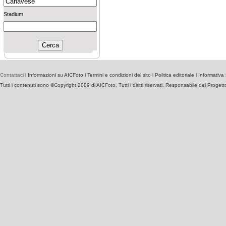
Stadium
Contattaci
l
Informazioni su AICFoto
l
Termini e condizioni del sito
l
Politica editoriale
l
Informativa 
Tutti i contenuti sono ©Copyright 2009 di AICFoto. Tutti i diritti riservati. Responsabile del Proget