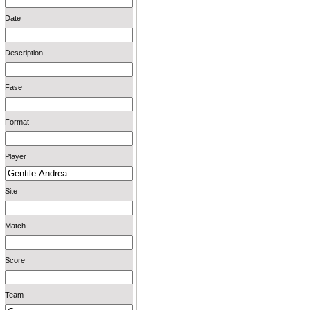
Date
Description
Fase
Format
Player
Site
Match
Score
Team