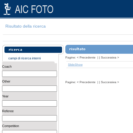
Risultato della ricerca
Pagine:
<
Precedente
| |
Successiva
>
campi di ricerca interni
SlideShow
Coach
Other
Pagine:
<
Precedente
| |
Successiva
>
Year
Referee
Competition