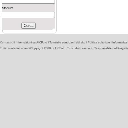
Stadium
Contattaci
l
Informazioni su AICFoto
l
Termini e condizioni del sito
l
Politica editoriale
l
Informativa 
Tutti i contenuti sono ©Copyright 2009 di AICFoto. Tutti i diritti riservati. Responsabile del Proget