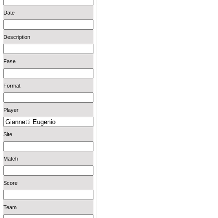
Date
Description
Fase
Format
Player
Site
Match
Score
Team