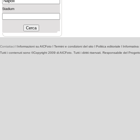
Stadium
Contattaci
l
Informazioni su AICFoto
l
Termini e condizioni del sito
l
Politica editoriale
l
Informativa 
Tutti i contenuti sono ©Copyright 2009 di AICFoto. Tutti i diritti riservati. Responsabile del Proget