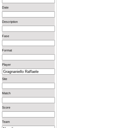
Date
Description
Fase
Format
Player
Site
Match
Score
Team