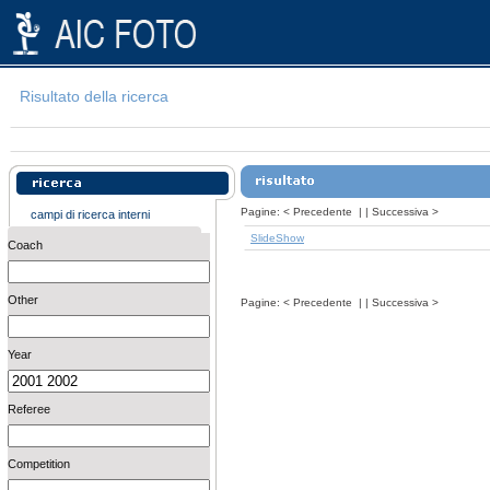
Risultato della ricerca
Pagine:
<
Precedente
| |
Successiva
>
campi di ricerca interni
SlideShow
Coach
Other
Pagine:
<
Precedente
| |
Successiva
>
Year
Referee
Competition