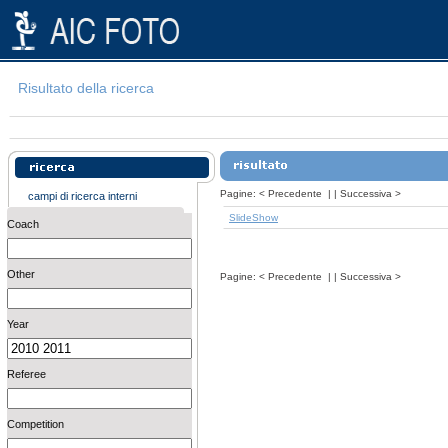
Risultato della ricerca
Pagine:
<
Precedente
| |
Successiva
>
campi di ricerca interni
SlideShow
Coach
Other
Pagine:
<
Precedente
| |
Successiva
>
Year
Referee
Competition