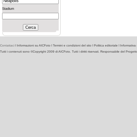
Stadium
Contattaci
l
Informazioni su AICFoto
l
Termini e condizioni del sito
l
Politica editoriale
l
Informativa 
Tutti i contenuti sono ©Copyright 2009 di AICFoto. Tutti i diritti riservati. Responsabile del Proget