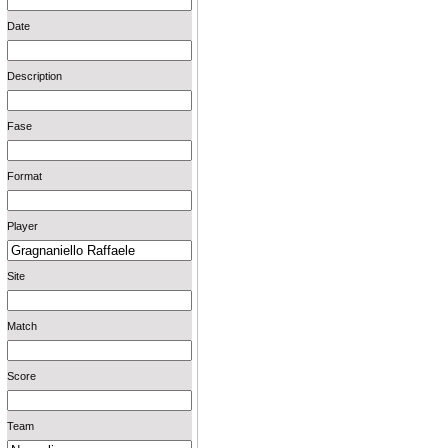
Date
Description
Fase
Format
Player
Site
Match
Score
Team