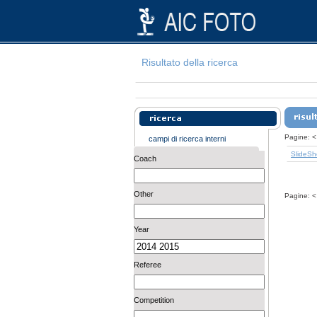
Risultato della ricerca
Pagine:
<
campi di ricerca interni
SlideS
Coach
Other
Pagine:
<
Year
Referee
Competition