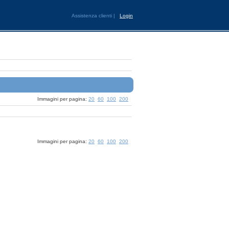
Assistenza clienti
|
Login
Immagini per pagina:
20
60
100
200
Immagini per pagina:
20
60
100
200