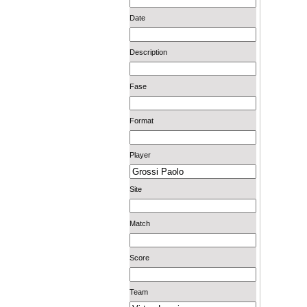
Date
Description
Fase
Format
Player
Site
Match
Score
Team