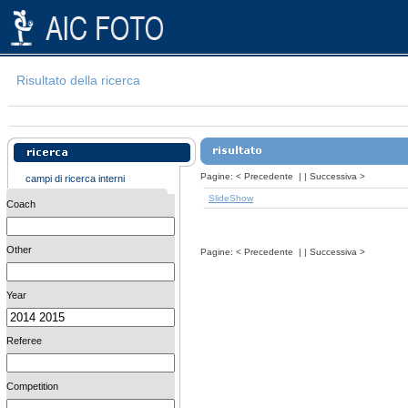
Risultato della ricerca
Pagine:
<
Precedente
| |
Successiva
>
campi di ricerca interni
SlideShow
Coach
Other
Pagine:
<
Precedente
| |
Successiva
>
Year
Referee
Competition