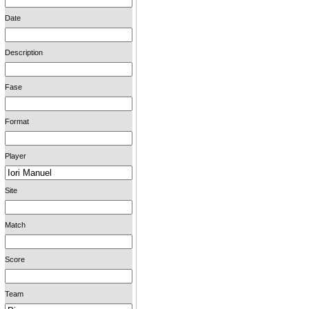
Date
Description
Fase
Format
Player
Site
Match
Score
Team