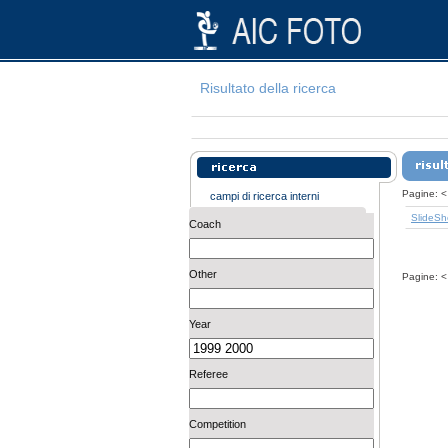
Risultato della ricerca
Pagine:
<
campi di ricerca interni
SlideS
Coach
Other
Pagine:
<
Year
Referee
Competition