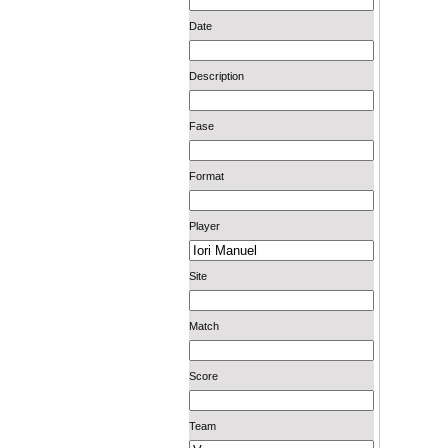
Date
Description
Fase
Format
Player
Site
Match
Score
Team