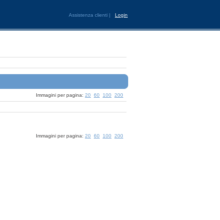
Assistenza clienti
|
Login
Immagini per pagina:
20
60
100
200
Immagini per pagina:
20
60
100
200