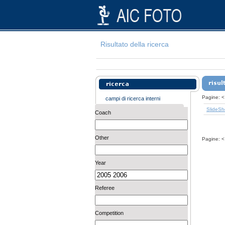
Risultato della ricerca
Pagine:
<
campi di ricerca interni
SlideS
Coach
Other
Pagine:
<
Year
Referee
Competition