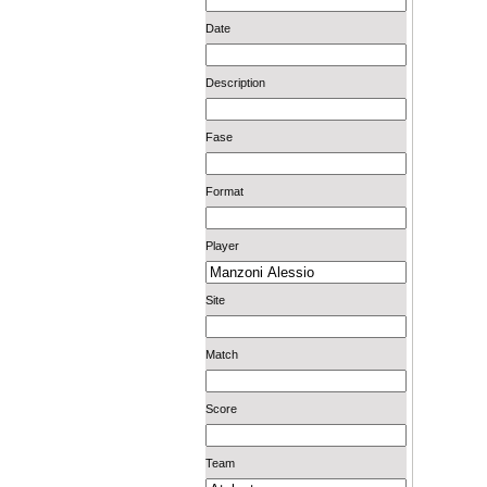
Date
Description
Fase
Format
Player
Site
Match
Score
Team