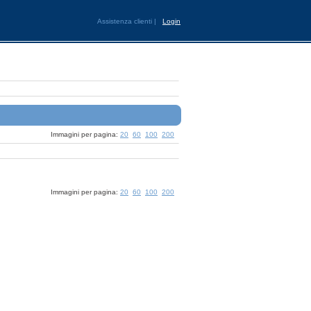
Assistenza clienti
|
Login
Immagini per pagina:
20
60
100
200
Immagini per pagina:
20
60
100
200