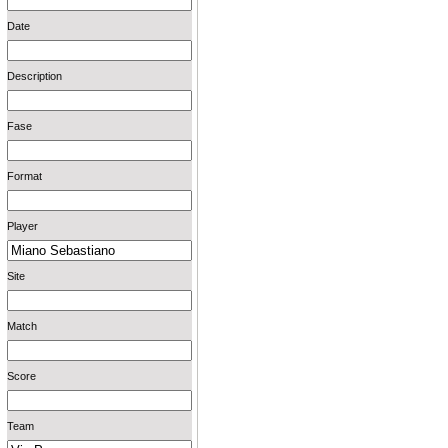
Date
Description
Fase
Format
Player
Site
Match
Score
Team