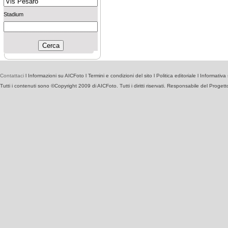
Stadium
Contattaci
l
Informazioni su AICFoto
l
Termini e condizioni del sito
l
Politica editoriale
l
Informativa 
Tutti i contenuti sono ©Copyright 2009 di AICFoto. Tutti i diritti riservati. Responsabile del Proget