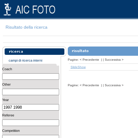
Risultato della ricerca
Pagine:
<
Precedente
| |
Successiva
>
campi di ricerca interni
SlideShow
Coach
Other
Pagine:
<
Precedente
| |
Successiva
>
Year
Referee
Competition