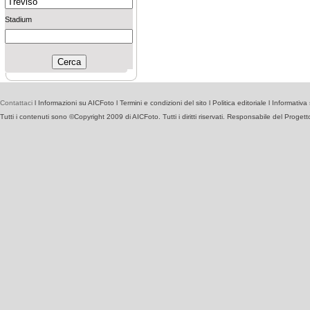
Stadium
Contattaci
l
Informazioni su AICFoto
l
Termini e condizioni del sito
l
Politica editoriale
l
Informativa 
Tutti i contenuti sono ©Copyright 2009 di AICFoto. Tutti i diritti riservati. Responsabile del Proget