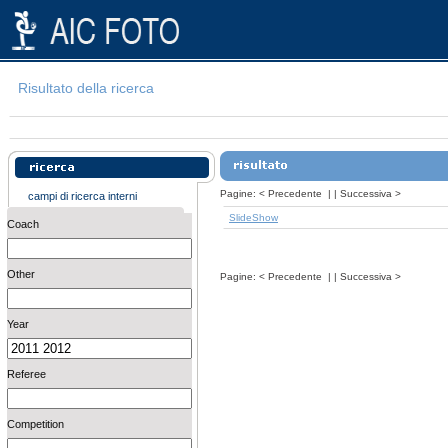
Risultato della ricerca
Pagine:
<
Precedente
| |
Successiva
>
campi di ricerca interni
SlideShow
Coach
Other
Pagine:
<
Precedente
| |
Successiva
>
Year
Referee
Competition