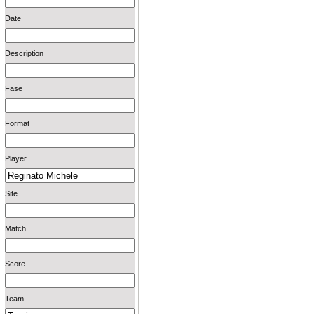
Date
Description
Fase
Format
Player
Site
Match
Score
Team