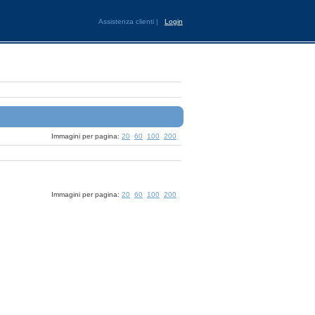
Assistenza clienti
|
Login
Immagini per pagina:
20
60
100
200
Immagini per pagina:
20
60
100
200