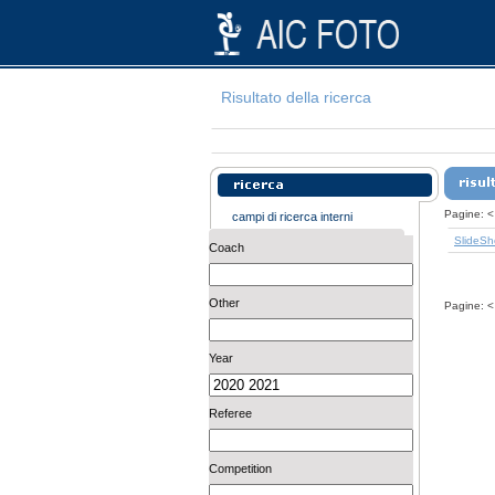
Risultato della ricerca
Pagine:
<
campi di ricerca interni
SlideS
Coach
Other
Pagine:
<
Year
Referee
Competition