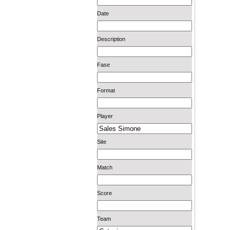
Date
Description
Fase
Format
Player
Site
Match
Score
Team