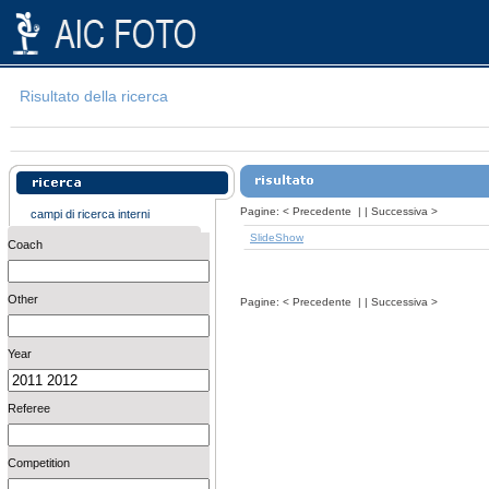
Risultato della ricerca
Pagine:
<
Precedente
| |
Successiva
>
campi di ricerca interni
SlideShow
Coach
Other
Pagine:
<
Precedente
| |
Successiva
>
Year
Referee
Competition