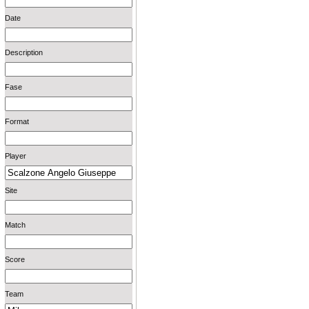
Date
Description
Fase
Format
Player
Site
Match
Score
Team