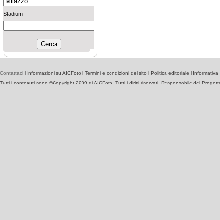
Stadium
Contattaci
l
Informazioni su AICFoto
l
Termini e condizioni del sito
l
Politica editoriale
l
Informativa 
Tutti i contenuti sono ©Copyright 2009 di AICFoto. Tutti i diritti riservati. Responsabile del Proget