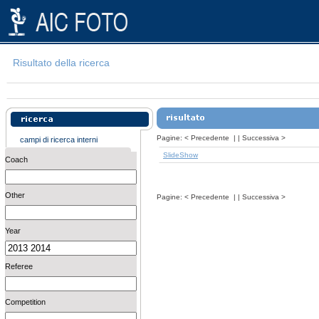
Risultato della ricerca
Pagine:
<
Precedente
| |
Successiva
>
campi di ricerca interni
SlideShow
Coach
Other
Pagine:
<
Precedente
| |
Successiva
>
Year
Referee
Competition