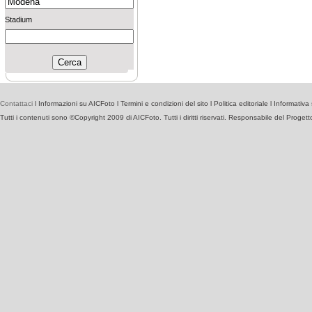
Stadium
Contattaci
l
Informazioni su AICFoto
l
Termini e condizioni del sito
l
Politica editoriale
l
Informativa 
Tutti i contenuti sono ©Copyright 2009 di AICFoto. Tutti i diritti riservati. Responsabile del Proget